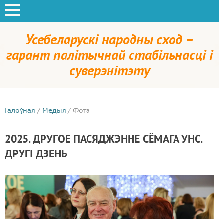
Усебеларускі народны сход –
гарант палітычнай стабільнасці і
суверэнітэту
Галоўная
/
Медыя
/
Фота
2025. ДРУГОЕ ПАСЯДЖЭННЕ СЁМАГА УНС.
ДРУГI ДЗЕНЬ