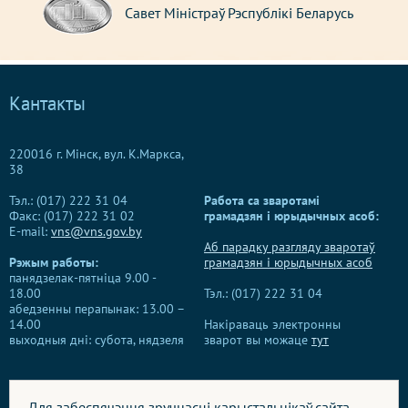
Савет Міністраў Рэспублікі Беларусь
Кантакты
220016 г. Мінск, вул. К.Маркса,
38
Тэл.: (017) 222 31 04
Работа са зваротамі
Факс: (017) 222 31 02
грамадзян і юрыдычных асоб:
E-mail:
vns@vns.gov.by
Аб парадку разгляду зваротаў
Рэжым работы:
грамадзян і юрыдычных асоб
панядзелак-пятніца 9.00 -
18.00
Тэл.: (017) 222 31 04
абедзенны перапынак: 13.00 –
14.00
Накіраваць электронны
выходныя дні: субота, нядзеля
зварот вы можаце
тут
Для забеспячэння зручнасці карыстальнікаў сайта