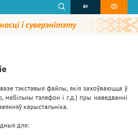
BY
насці і суверэнітэту
ie
вазе тэкставыя файлы, якія захоўваюцца ў
, мабільны тэлефон і г.д.) пры наведванні
зеянняў карыстальніка.
дныя для: