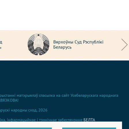
д
Вярхоўны Суд Рэспублікі
ь
Беларусь
ыстанні матэрыялаў спасылка на сайт Усебеларускага народнага
АВЯЗКОВА!
рускі народны сход, 2026
ўка, інфармацыйнае і тэхнічнае забеспячэнне
БЕЛТА