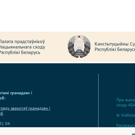
Палата прадстаўнікоў
Канстытуцыйны Су
Нацыянальнага сходу
Рэспублікі Беларус
Рэспублікі Беларусь
отамі грамадзян і
об:
Пры выкар
сходу АБ
гляду зваротаў грамадзян і
об
© Усебела
 31 04
Распрацо
ектронны зварот вы можаце