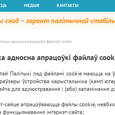
СЦЬ
МЕДЫЯ
КАНТАКТЫ
ы сход – гарант палітычнай стабіль
ітыка адносна апрацоўкі файлаў cookie
а адносна апрацоўкі файлаў cook
этай Палітыкі пад файламі cookie маюцца на ў
браўзеры ўстройства карыстальніка (камп'ютар
сайта для адлюстравання і (або) запамінання д
эт-сайце апрацоўваюцца файлы cookie, неабхо
а функцыянавання інтэрнэт-сайта;