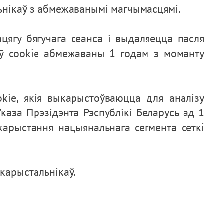
нікаў з абмежаванымі магчымасцямі.
цягу бягучага сеанса і выдаляецца пасля
аў cookie абмежаваны 1 годам з моманту
kie, якія выкарыстоўваюцца для аналізу
Указа Прэзідэнта Рэспублікі Беларусь ад 1
арыстання нацыянальнага сегмента сеткі
карыстальнікаў.