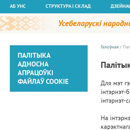
АБ УНС
СТРУКТУРА І СКЛАД
ДЗЕЙНА
Усебеларускі народн
Галоўная
/
Пал
ПАЛІТЫКА
Палітык
АДНОСНА
АПРАЦОЎКІ
ФАЙЛАЎ COOKIE
Для мэт г
інтэрнэт-
інтэрнэт-
На інтэрн
карэктнаг