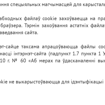
ння спецыяльных магчымасцей для карысталь
абходных файлаў cookie захоўваецца на пра
браўзера. Тэрмін захоўвання астатніх файл
аведвання сайта.
эт-сайце таксама апрацоўваюцца файлы coo
насці інтэрнэт-сайта (падпункт 1.7 пункта 1 
10 г. № 60 «Аб мерах па ўдасканаленні вык
.
kie не выкарыстоўваюцца для ідэнтыфікацыі 