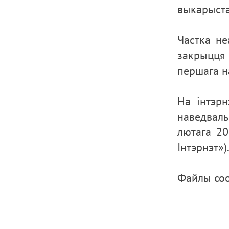
выкарыста
Частка не
закрыцця 
першага н
На інтэрн
наведваль
лютага 20
Інтэрнэт»)
Файлы coo