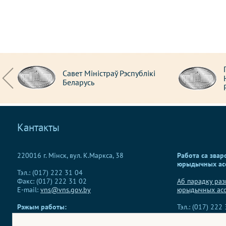
Савет Міністраў Рэспублікі
Беларусь
Кантакты
220016 г. Мінск, вул. К.Маркса, 38
Работа са звар
юрыдычных ас
Тэл.: (017) 222 31 04
Факс: (017) 222 31 02
Аб парадку раз
E-mail:
vns@vns.gov.by
юрыдычных ас
Рэжым работы:
Тэл.: (017) 222
панядзелак-пятніца 9.00 - 18.00
абедзенны перапынак: 13.00 – 14.00
Накіраваць эл