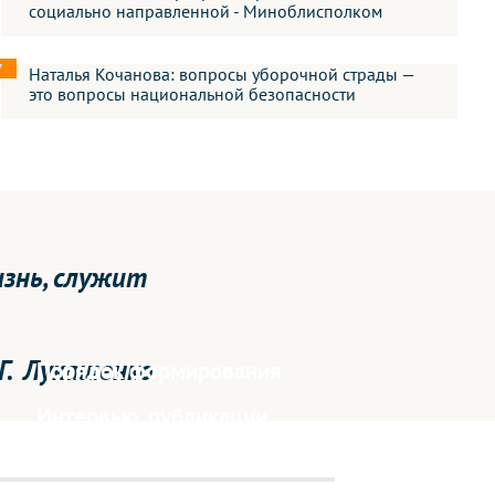
социально направленной - Миноблисполком
7
Наталья Кочанова: вопросы уборочной страды —
это вопросы национальной безопасности
изнь, служит
Г. Лукашенко
Порядок формирования
Интервью, публикации,
мнения