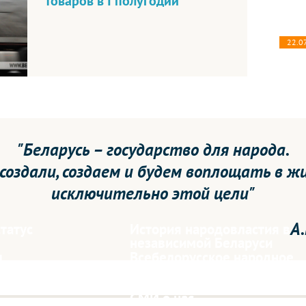
товаров в I полугодии
22.0
"Беларусь – государство для народа.
 создали, создаем и будем воплощать в ж
исключительно этой цели"
А.
татус
История народовластия в
независимой Беларуси
ы
Всебелорусское народное
собрание в лицах
СМИ о нас