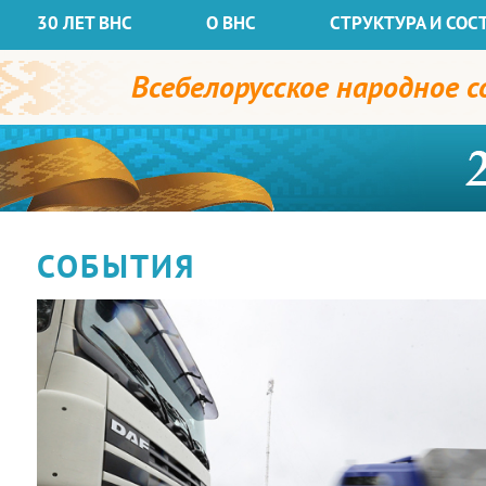
30 ЛЕТ ВНС
О ВНС
СТРУКТУРА И СОС
Всебелорусское народное 
СОБЫТИЯ