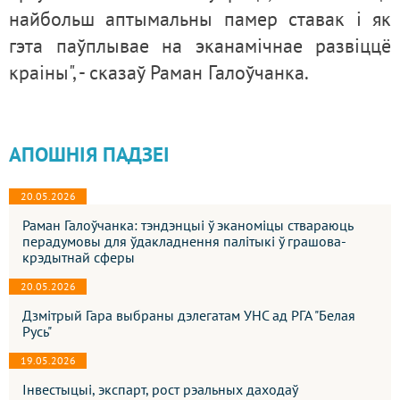
найбольш аптымальны памер ставак і як
гэта паўплывае на эканамічнае развіццё
краіны", - сказаў Раман Галоўчанка.
АПОШНІЯ ПАДЗЕІ
20.05.2026
Раман Галоўчанка: тэндэнцыі ў эканоміцы ствараюць
перадумовы для ўдакладнення палітыкі ў грашова-
крэдытнай сферы
20.05.2026
Дзмітрый Гара выбраны дэлегатам УНС ад РГА "Белая
Русь"
19.05.2026
Інвестыцыі, экспарт, рост рэальных даходаў