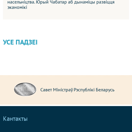
насельніцтва. Юрый Чабатар аб дынаміцы развіцця
эканомікі
УСЕ ПАДЗЕІ
Савет Міністраў Рэспублікі Беларусь
Кантакты