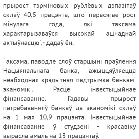
прырост тэрміновых рублёвых дэпазітаў
склаў 40,5 працэнта, што перасягае рост
мінулага года, які таксама
характарызаваўся высокай ашчаднай
актыўнасцю", - дадаў ён.
Таксама, паводле слоў старшыні праўлення
Нацыянальнага банка, ажыццяўляецца
неабходная крэдытная падтрымка банкамі
эканомікі. Расце інвестыцыйнае
фінансаванне. Гадавы прырост
патрабаванняў банкаў да эканомікі склаў
на 1 мая 10,9 працэнта. Інвестыцыйнае
фінансаванне ў студзені - красавіку
вырасла амаль на 13 працэнтаў.