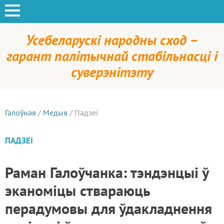
Усебеларускі народны сход –
гарант палітычнай стабільнасці і
суверэнітэту
Галоўная
/
Медыя
/
Падзеі
ПАДЗЕІ
Раман Галоўчанка: тэндэнцыі ў
эканоміцы ствараюць
перадумовы для ўдакладнення