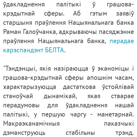
ўдакладнення палітыкі ў грашова-
крэдытнай сферы. Аб гэтым заявіў
старшыня праўлення Нацыянальнага банка
Раман Галоўчанка, адкрываючы пасяджэнне
праўлення Нацыянальнага банка,
перадае
карэспандэнт БЕЛТА
.
"Тэндэнцыі, якія назіраюцца ў эканоміцы і
грашова-крэдытнай сферы апошнім часам,
характарызуюцца дастаткова ўстойлівай
станоўчай дынамікай, якая стварае
перадумовы для ўдакладнення нашай
палітыкі, у першую чаргу - манетарнай.
Макраэканамічныя паказчыкі
дэманструюць стабільны трэнд.