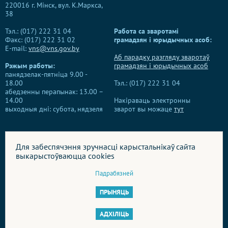
220016 г. Мінск, вул. К.Маркса,
38
Тэл.: (017) 222 31 04
Работа са зваротамі
Факс: (017) 222 31 02
грамадзян і юрыдычных асоб:
E-mail:
vns@vns.gov.by
Аб парадку разгляду зваротаў
Рэжым работы:
грамадзян і юрыдычных асоб
панядзелак-пятніца 9.00 -
18.00
Тэл.: (017) 222 31 04
абедзенны перапынак: 13.00 –
14.00
Накіраваць электронны
выходныя дні: субота, нядзеля
зварот вы можаце
тут
Для забеспячэння зручнасці карыстальнікаў сайта
выкарыстоўваюцца cookies
Пры выкарыстанні матэрыялаў спасылка на сайт Усебеларускага
народнага сходу АБАВЯЗКОВА!
Падрабязней
© Усебеларускі народны сход, 2026
ПРЫНЯЦЬ
Распрацоўка, інфармацыйнае і тэхнічнае забеспячэнне
БЕЛТА
АДХІЛІЦЬ