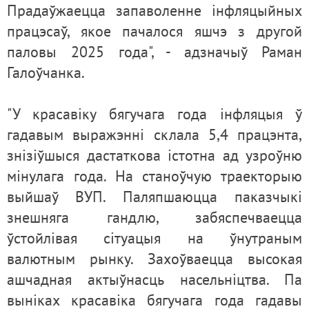
Прадаўжаецца запаволенне інфляцыйных
працэсаў, якое пачалося яшчэ з другой
паловы 2025 года", - адзначыў Раман
Галоўчанка.
"У красавіку бягучага года інфляцыя ў
гадавым выражэнні склала 5,4 працэнта,
знізіўшыся дастаткова істотна ад узроўню
мінулага года. На станоўчую траекторыю
выйшаў ВУП. Паляпшаюцца паказчыкі
знешняга гандлю, забяспечваецца
ўстойлівая сітуацыя на ўнутраным
валютным рынку. Захоўваецца высокая
ашчадная актыўнасць насельніцтва. Па
выніках красавіка бягучага года гадавы