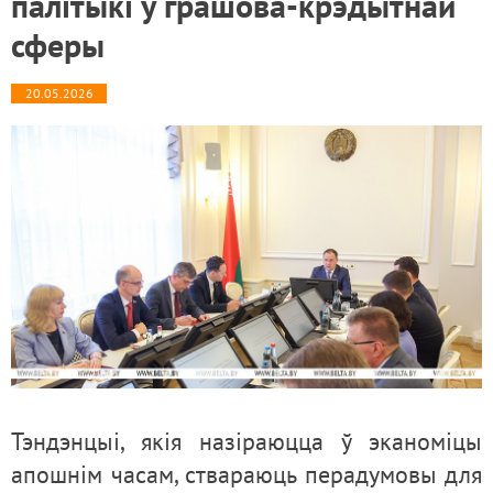
палітыкі ў грашова-крэдытнай
сферы
20.05.2026
Тэндэнцыі, якія назіраюцца ў эканоміцы
апошнім часам, ствараюць перадумовы для