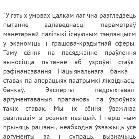
"У гэтых умовах цалкам лагічна разгледзець
пытанне адпаведнасці параметраў
манетарнай палітыкі існуючым тэндэнцыям
у эканоміцы і грашова-крэдытнай сферы.
Таму сёння на пасяджэнне праўлення
выносіцца пытанне аб узроўні стаўкі
рэфінансавання Нацыянальнага банка і
ставак па аперацыях падтрымкі ліквіднасці
банкаў. Эксперты падрыхтавалі
аргументаваныя прапановы па ўзроўнях
такіх ставак. Мы іх сёння ўважліва
разгледзім з розных пазіцый. І перш чым
прыняць рашэнні, неабходна ўзважыць усе
аргументы за і супраць, вызначыць