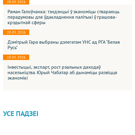
20.05.2026
Раман Галоўчанка: тэндэнцыі ў эканоміцы ствараюць
перадумовы для ўдакладнення палітыкі ў грашова-
крэдытнай сферы
20.05.2026
Дзмітрый Гара выбраны дэлегатам УНС ад РГА "Белая
Русь"
19.05.2026
Інвестыцыі, экспарт, рост рэальных даходаў
насельніцтва. Юрый Чабатар аб дынаміцы развіцця
эканомікі
УСЕ ПАДЗЕІ