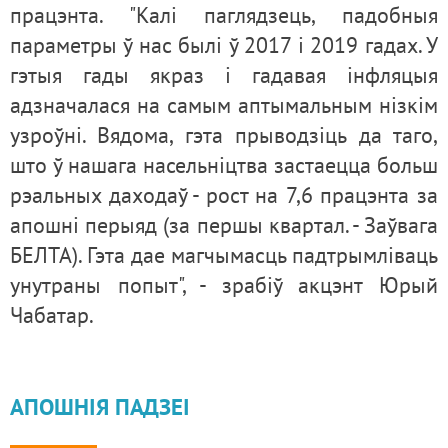
працэнта. "Калі паглядзець, падобныя
параметры ў нас былі ў 2017 і 2019 гадах. У
гэтыя гады якраз і гадавая інфляцыя
адзначалася на самым аптымальным нізкім
узроўні. Вядома, гэта прыводзіць да таго,
што ў нашага насельніцтва застаецца больш
рэальных даходаў - рост на 7,6 працэнта за
апошні перыяд (за першы квартал. - Заўвага
БЕЛТА). Гэта дае магчымасць падтрымліваць
унутраны попыт", - зрабіў акцэнт Юрый
Чабатар.
АПОШНІЯ ПАДЗЕІ