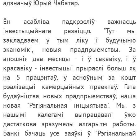
адзначыў Юрый Чабатар.
Ён асабліва падкрэсліў важнасць
інвестыцыйнага развіцця. "Тут мы
закладваем у тым ліку і будучыню
эканомікі, новыя прадпрыемствы. За
апошнія два месяцы - і ў сакавіку, і ў
красавіку - інвестыцыі прыраслі больш як
на 5 працэнтаў, у асноўным за кошт
рэалізацыі камерцыйных праектаў. Гэта
будаўніцтва новых прадпрыемстваў, наша
новая "Рэгіянальная ініцыятыва". Мы з
нашымі калегамі выпрацавалі ўжо
дастаткова зразумелы алгарытм работы.
Банкі бачаць усе заяўкі ў "Рэгіянальнай