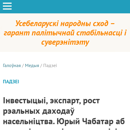
Усебеларускі народны сход –
гарант палітычнай стабільнасці і
суверэнітэту
Галоўная
/
Медыя
/
Падзеі
ПАДЗЕІ
Інвестыцыі, экспарт, рост
рэальных даходаў
насельніцтва. Юрый Чабатар аб