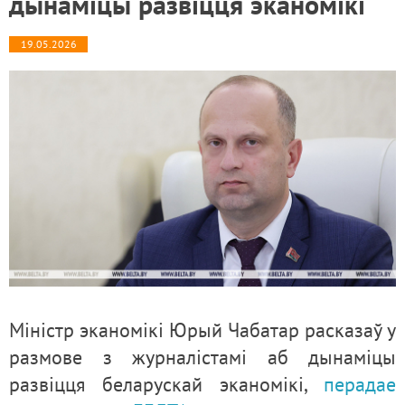
дынаміцы развіцця эканомікі
19.05.2026
Міністр эканомікі Юрый Чабатар расказаў у
размове з журналістамі аб дынаміцы
развіцця беларускай эканомікі,
перадае