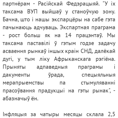
партнёрам - Расійскай Федэрацыяй. "У іх
таксама ВУП выйшаў у станоўчую зону.
Бачна, што і нашы экспарцёры на сабе гэта
пачынаюць адчуваць. Экспартная праграма
- рост больш як на 14 працэнтаў. Мы
таксама паставілі ў гэтым годзе задачу
асваення рынкаў іншых краін СНД, далёкай
дугі, у тым ліку Афрыканскага рэгіёна.
Прыняты адпаведныя праграмы і
дакументы ўрада, спецыяльныя
мерапрыемствы па стымуляванні
прасоўвання прадукцыі на гэты рынак", -
абазначыў ён.
Інфляцыя за чатыры месяцы склала 2,5