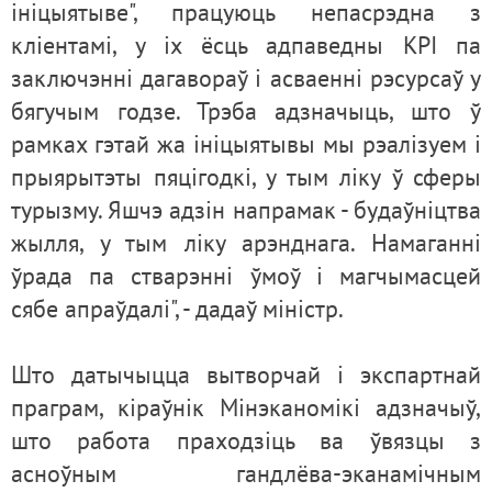
ініцыятыве", працуюць непасрэдна з
кліентамі, у іх ёсць адпаведны KPI па
заключэнні дагавораў і асваенні рэсурсаў у
бягучым годзе. Трэба адзначыць, што ў
рамках гэтай жа ініцыятывы мы рэалізуем і
прыярытэты пяцігодкі, у тым ліку ў сферы
турызму. Яшчэ адзін напрамак - будаўніцтва
жылля, у тым ліку арэнднага. Намаганні
ўрада па стварэнні ўмоў і магчымасцей
сябе апраўдалі", - дадаў міністр.
Што датычыцца вытворчай і экспартнай
праграм, кіраўнік Мінэканомікі адзначыў,
што работа праходзіць ва ўвязцы з
асноўным гандлёва-эканамічным