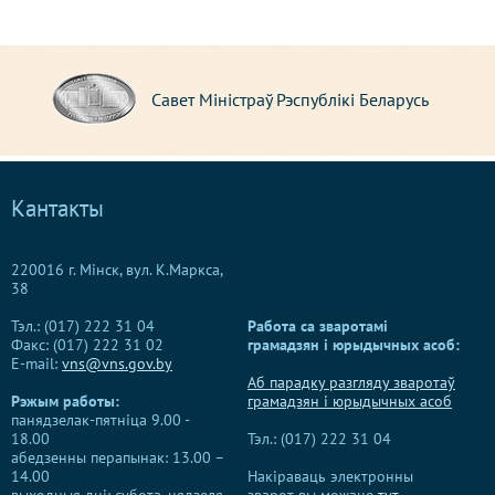
Палата пра
ет Міністраў Рэспублікі Беларусь
Рэспублікі
Кантакты
220016 г. Мінск, вул. К.Маркса,
38
Тэл.: (017) 222 31 04
Работа са зваротамі
Факс: (017) 222 31 02
грамадзян і юрыдычных асоб:
E-mail:
vns@vns.gov.by
Аб парадку разгляду зваротаў
Рэжым работы:
грамадзян і юрыдычных асоб
панядзелак-пятніца 9.00 -
18.00
Тэл.: (017) 222 31 04
абедзенны перапынак: 13.00 –
14.00
Накіраваць электронны