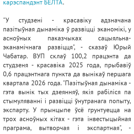
карэспандэнт БЕЛТА
.
"У студзені - красавіку адзначана
пазітыўная дынаміка ў развіцці эканомікі, у
асноўных паказчыках сацыяльна-
эканамічнага развіцця", - сказаў Юрый
Чабатар. ВУП склаў 100,2 працэнта да
студзеня - красавіка 2025 года, прыбавіў
0,6 працэнтнага пункта да вынікаў першага
квартала 2026 года. "Пазітыўная дынаміка -
гэта вынік тых дзеянняў, якія рабіліся па
стымуляванні і развіцці ўнутранага попыту,
экспарту. У прынцыпе ўсё грунтуецца на
трох асноўных кітах - гэта інвестыцыйная
праграма, вытворчая і экспартная", -