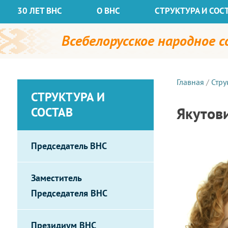
30 ЛЕТ ВНС
О ВНС
СТРУКТУРА И СОС
Всебелорусское народное 
Главная
/
Стру
СТРУКТУРА И
Якутов
СОСТАВ
Председатель ВНС
Заместитель
Председателя ВНС
Президиум ВНС