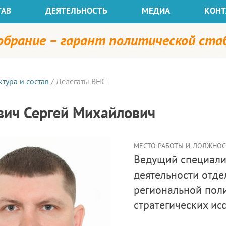
ТАВ
ДЕЯТЕЛЬНОСТЬ
МЕДИА
КОНТ
собрание – гарант политической ст
ктура и состав
/
Делегаты ВНС
вич Сергей Михайлович
МЕСТО РАБОТЫ И ДОЛЖНОСТ
ведущий специалист по обеспечению основной
деятельности отде
региональной поли
стратегических ис