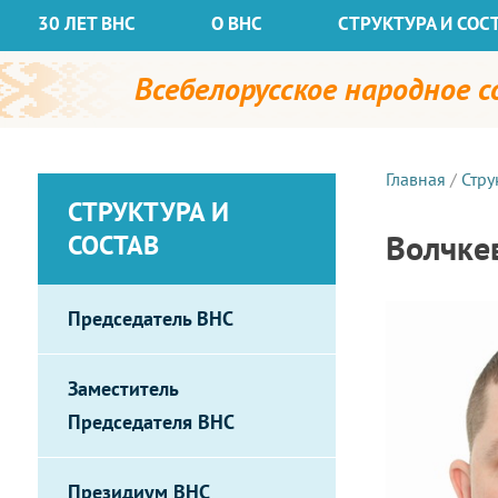
30 ЛЕТ ВНС
О ВНС
СТРУКТУРА И СОС
Всебелорусское народное 
Главная
/
Стру
СТРУКТУРА И
Волчке
СОСТАВ
Председатель ВНС
Заместитель
Председателя ВНС
Президиум ВНС