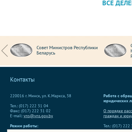
ВСЕ ДЕЛЕ
та
Совет Министров Республики
Беларусь
Контакты
220016 г. Минск, ул. К.Маркса, 38
Работа с обра
юридических л
Тел.: (017) 222 31 04
Факс: (017) 222 31 02
О порядке рас
E-mail:
vns@vns.gov.by
граждан и юри
Режим работы:
Тел.: (017) 222
понедельник-пятница 9.00 - 18.00