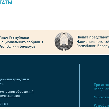
ГАТЫ
Палата представит
Совет Республики
Национального со
Национального собрания
Республики Белару
Республики Беларусь
щениями граждан и
иц:
При испо
народног
смотрения обращений
дических лиц
© Всебел
 31 04
Разработ