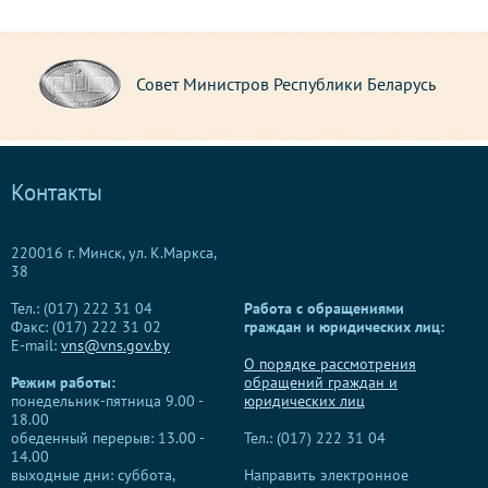
Совет Министров Республики Беларусь
Контакты
220016 г. Минск, ул. К.Маркса,
38
Тел.: (017) 222 31 04
Работа с обращениями
Факс: (017) 222 31 02
граждан и юридических лиц:
E-mail:
vns@vns.gov.by
О порядке рассмотрения
Режим работы:
обращений граждан и
понедельник-пятница 9.00 -
юридических лиц
18.00
обеденный перерыв: 13.00 -
Тел.: (017) 222 31 04
14.00
выходные дни: суббота,
Направить электронное