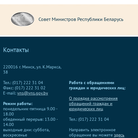
Совет Министров Республики Беларусь
Контакты
220016 г. Минск, ул. К.Маркса,
38
Тел.: (017) 222 31 04
Работа с обращениями
Факс: (017) 222 31 02
граждан и юридических лиц:
E-mail:
vns@vns.gov.by
О порядке рассмотрения
Режим работы:
обращений граждан и
понедельник-пятница 9.00 -
юридических лиц
18.00
обеденный перерыв: 13.00 -
Тел.: (017) 222 31 04
14.00
выходные дни: суббота,
Направить электронное
воскресенье
обращение вы можете
здесь