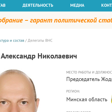
ТАВ
ДЕЯТЕЛЬНОСТЬ
МЕДИА
КОНТ
собрание – гарант политической ст
ктура и состав
/
Делегаты ВНС
 Александр Николаевич
МЕСТО РАБОТЫ И ДОЛЖНОСТ
председатель Жо
РЕГИОН:
Минская область