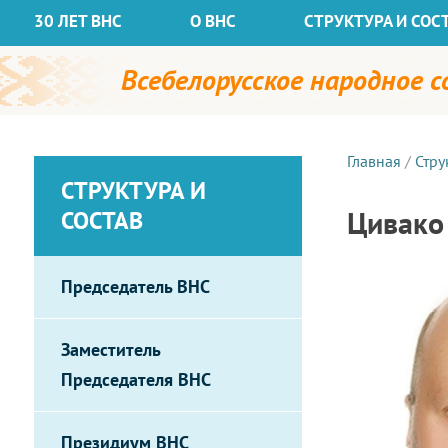
30 ЛЕТ ВНС
О ВНС
СТРУКТУРА И СОС
Всебелорусское народное 
Главная
/
Стру
СТРУКТУРА И
Цивако
СОСТАВ
Председатель ВНС
Заместитель
Председателя ВНС
Президиум ВНС