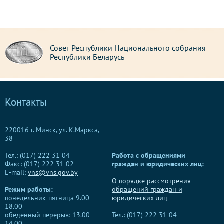
Совет Республики Национального собрания
Республики Беларусь
Контакты
220016 г. Минск, ул. К.Маркса,
38
Тел.: (017) 222 31 04
Работа с обращениями
Факс: (017) 222 31 02
граждан и юридических лиц:
E-mail:
vns@vns.gov.by
О порядке рассмотрения
Режим работы:
обращений граждан и
понедельник-пятница 9.00 -
юридических лиц
18.00
обеденный перерыв: 13.00 -
Тел.: (017) 222 31 04
14.00