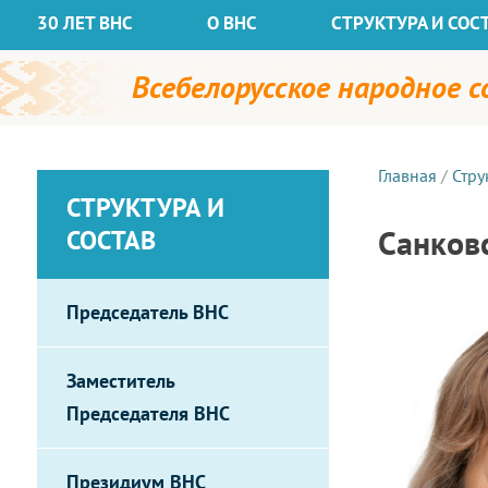
30 ЛЕТ ВНС
О ВНС
СТРУКТУРА И СОС
Всебелорусское народное 
Главная
/
Стру
СТРУКТУРА И
Санков
СОСТАВ
Председатель ВНС
Заместитель
Председателя ВНС
Президиум ВНС