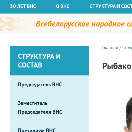
30 ЛЕТ ВНС
О ВНС
СТРУКТУРА И СОС
Всебелорусское народное 
Главная
/
Стру
СТРУКТУРА И
Рыбако
СОСТАВ
Председатель ВНС
Заместитель
Председателя ВНС
Президиум ВНС