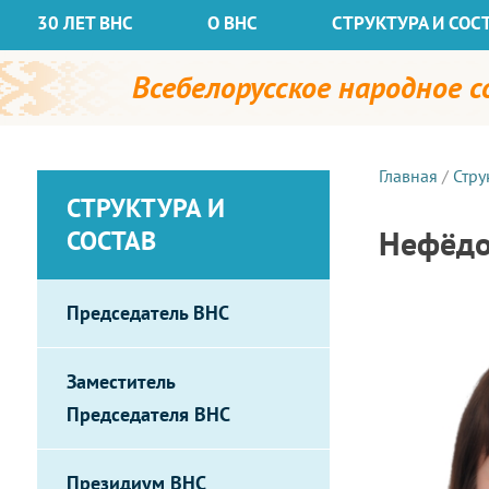
30 ЛЕТ ВНС
О ВНС
СТРУКТУРА И СОС
Всебелорусское народное 
Главная
/
Стру
СТРУКТУРА И
Нефёдо
СОСТАВ
Председатель ВНС
Заместитель
Председателя ВНС
Президиум ВНС