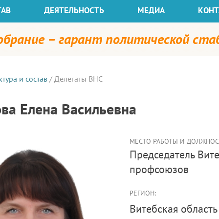
ТАВ
ДЕЯТЕЛЬНОСТЬ
МЕДИА
КОНТ
собрание – гарант политической ст
ктура и состав
/
Делегаты ВНС
ва Елена Васильевна
МЕСТО РАБОТЫ И ДОЛЖНОСТ
председатель Витебского областного объединения
профсоюзов
РЕГИОН:
Витебская область