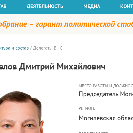
ТАВ
ДЕЯТЕЛЬНОСТЬ
МЕДИА
КОНТ
собрание – гарант политической ст
ктура и состав
/
Делегаты ВНС
елов Дмитрий Михайлович
МЕСТО РАБОТЫ И ДОЛЖНОСТ
председатель Мо
РЕГИОН:
Могилевская обла