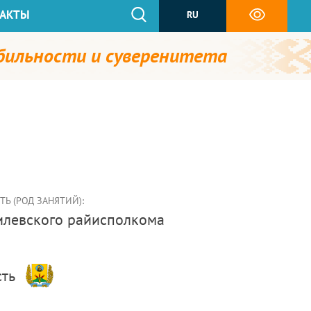
АКТЫ
RU
абильности и суверенитета
Ь (РОД ЗАНЯТИЙ):
гилевского райисполкома
сть