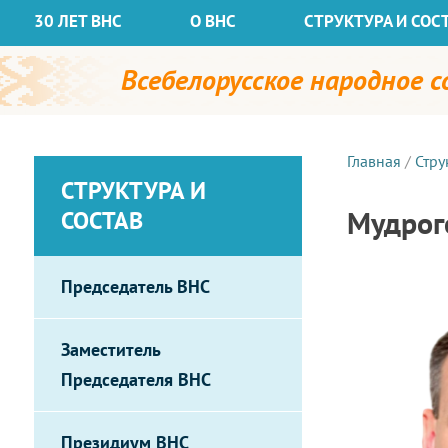
30 ЛЕТ ВНС
О ВНС
СТРУКТУРА И СОС
Всебелорусское народное 
Главная
/
Стру
СТРУКТУРА И
Мудрог
СОСТАВ
Председатель ВНС
Заместитель
Председателя ВНС
Президиум ВНС