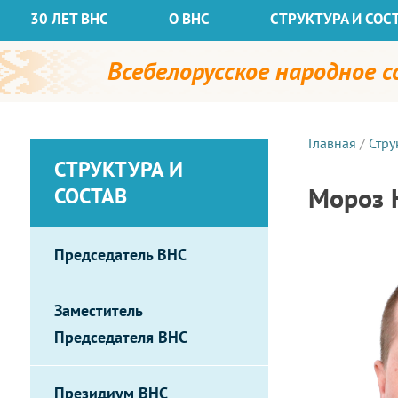
30 ЛЕТ ВНС
О ВНС
СТРУКТУРА И СОС
Всебелорусское народное 
Главная
/
Стру
СТРУКТУРА И
Мороз 
СОСТАВ
Председатель ВНС
Заместитель
Председателя ВНС
Президиум ВНС