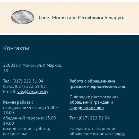
Совет Министров Республики Беларусь
Контакты
220016 г. Минск, ул. К.Маркса,
38
Тел.: (017) 222 31 04
Работа с обращениями
Факс: (017) 222 31 02
граждан и юридических лиц:
E-mail:
vns@vns.gov.by
О порядке рассмотрения
Режим работы:
обращений граждан и
понедельник-пятница 9.00 -
юридических лиц
18.00
обеденный перерыв: 13.00 -
Тел.: (017) 222 31 04
14.00
выходные дни: суббота,
Направить электронное
воскресенье
обращение вы можете
здесь