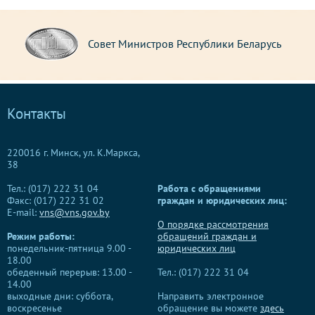
Совет Министров Республики Беларусь
Контакты
220016 г. Минск, ул. К.Маркса,
38
Тел.: (017) 222 31 04
Работа с обращениями
Факс: (017) 222 31 02
граждан и юридических лиц:
E-mail:
vns@vns.gov.by
О порядке рассмотрения
Режим работы:
обращений граждан и
понедельник-пятница 9.00 -
юридических лиц
18.00
обеденный перерыв: 13.00 -
Тел.: (017) 222 31 04
14.00
выходные дни: суббота,
Направить электронное
воскресенье
обращение вы можете
здесь