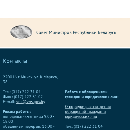
Совет Министров Республики Беларусь
Контакты
220016 г. Минск, ул. К.Маркса,
38
Тел.: (017) 222 31 04
Работа с обращениями
Факс: (017) 222 31 02
граждан и юридических лиц:
E-mail:
vns@vns.gov.by
О порядке рассмотрения
Режим работы:
обращений граждан и
понедельник-пятница 9.00 -
юридических лиц
18.00
обеденный перерыв: 13.00 -
Тел.: (017) 222 31 04