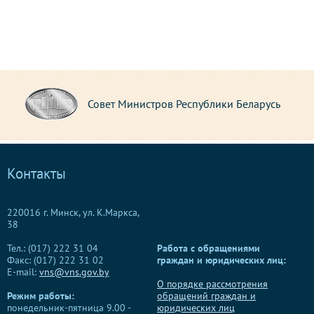
Совет Министров Республики Беларусь
Контакты
220016 г. Минск, ул. К.Маркса,
38
Тел.: (017) 222 31 04
Работа с обращениями
Факс: (017) 222 31 02
граждан и юридических лиц:
E-mail:
vns@vns.gov.by
О порядке рассмотрения
Режим работы:
обращений граждан и
понедельник-пятница 9.00 -
юридических лиц