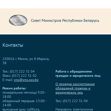
Совет Министров Республики Беларусь
Контакты
220016 г. Минск, ул. К.Маркса,
38
Тел.: (017) 222 31 04
Работа с обращениями
Факс: (017) 222 31 02
граждан и юридических лиц:
E-mail:
vns@vns.gov.by
О порядке рассмотрения
Режим работы:
обращений граждан и
понедельник-пятница 9.00 -
юридических лиц
18.00
обеденный перерыв: 13.00 -
Тел.: (017) 222 31 04
14.00
выходные дни: суббота,
Направить электронное