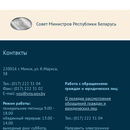
Совет Министров Республики Беларусь
Контакты
220016 г. Минск, ул. К.Маркса,
38
Тел.: (017) 222 31 04
Работа с обращениями
Факс: (017) 222 31 02
граждан и юридических лиц:
E-mail:
vns@vns.gov.by
О порядке рассмотрения
Режим работы:
обращений граждан и
понедельник-пятница 9.00 -
юридических лиц
18.00
обеденный перерыв: 13.00 -
Тел.: (017) 222 31 04
14.00
выходные дни: суббота,
Направить электронное