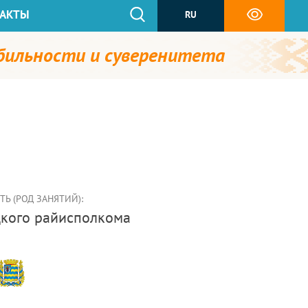
АКТЫ
RU
абильности и суверенитета
Ь (РОД ЗАНЯТИЙ):
уцкого райисполкома