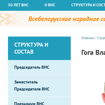
30 ЛЕТ ВНС
О ВНС
СТРУКТУРА И СОС
Всебелорусское народное 
Главная
/
Стру
СТРУКТУРА И
Гога В
СОСТАВ
Председатель ВНС
Заместитель
Председателя ВНС
Президиум ВНС