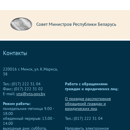
Совет Министров Республики Беларусь
Контакты
220016 г. Минск, ул. К.Маркса,
38
Тел.: (017) 222 31 04
Работа с обращениями
Факс: (017) 222 31 02
граждан и юридических лиц:
E-mail:
vns@vns.gov.by
О порядке рассмотрения
Режим работы:
обращений граждан и
понедельник-пятница 9.00 -
юридических лиц
18.00
обеденный перерыв: 13.00 -
Тел.: (017) 222 31 04
14.00
выходные дни: суббота,
Направить электронное