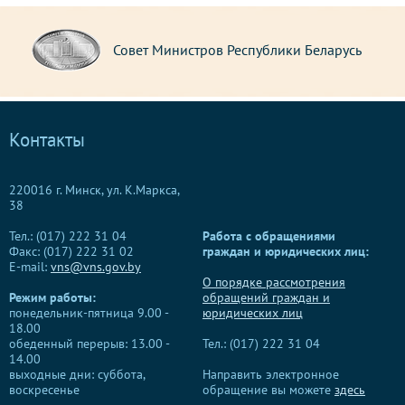
Совет Министров Республики Беларусь
Контакты
220016 г. Минск, ул. К.Маркса,
38
Тел.: (017) 222 31 04
Работа с обращениями
Факс: (017) 222 31 02
граждан и юридических лиц:
E-mail:
vns@vns.gov.by
О порядке рассмотрения
Режим работы:
обращений граждан и
понедельник-пятница 9.00 -
юридических лиц
18.00
обеденный перерыв: 13.00 -
Тел.: (017) 222 31 04
14.00
выходные дни: суббота,
Направить электронное
воскресенье
обращение вы можете
здесь