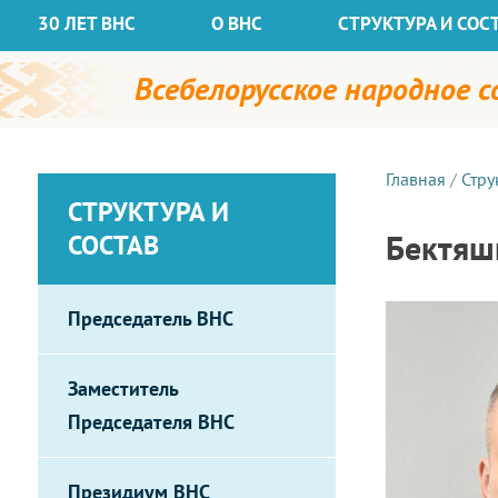
30 ЛЕТ ВНС
О ВНС
СТРУКТУРА И СОС
Всебелорусское народное 
Главная
/
Стру
СТРУКТУРА И
Бектяш
СОСТАВ
Председатель ВНС
Заместитель
Председателя ВНС
Президиум ВНС