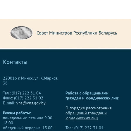
Совет Министров Республики Беларусь
Контакты
220016 г. Минск, ул. К.Маркса,
38
Тел.: (017) 222 31 04
Работа с обращениями
Факс: (017) 222 31 02
граждан и юридических лиц:
E-mail:
vns@vns.gov.by
О порядке рассмотрения
Режим работы:
обращений граждан и
понедельник-пятница 9.00 -
юридических лиц
18.00
обеденный перерыв: 13.00 -
Тел.: (017) 222 31 04