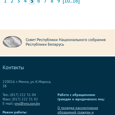
1
2
3
4
5
6
7
8
9
[10..16]
Совет Республики Национального собрания
Республики Беларусь
Контакты
220016 г. Минск, ул. К.Маркса,
38
Тел.: (017) 222 31 04
Работа с обращениями
Факс: (017) 222 31 02
граждан и юридических лиц:
E-mail:
vns@vns.gov.by
О порядке рассмотрения
Режим работы:
обращений граждан и