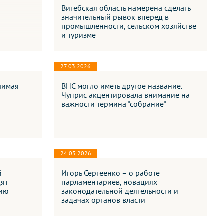
Витебская область намерена сделать
значительный рывок вперед в
промышленности, сельском хозяйстве
и туризме
27.03.2026
ачимая
ВНС могло иметь другое название.
Чуприс акцентировала внимание на
важности термина "собрание"
24.03.2026
й
Игорь Сергеенко – о работе
дят
парламентариев, новациях
цию
законодательной деятельности и
задачах органов власти