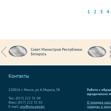
1
2
3
4
та
Совет Министров Республики
Беларусь
Контакты
220016 г. Минск, ул. К.Маркса, 38
Работа с обра
юридических л
Тел.: (017) 222 31 04
Факс: (017) 222 31 02
О порядке рас
E-mail:
vns@vns.gov.by
граждан и юри