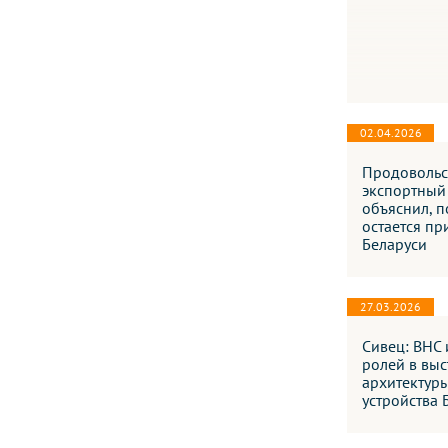
02.04.2026
Продовольс
экспортный
объяснил, п
остается пр
Беларуси
27.03.2026
Сивец: ВНС 
ролей в вы
архитектур
устройства 