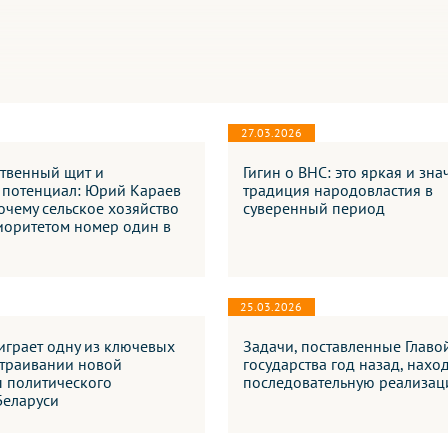
27.03.2026
твенный щит и
Гигин о ВНС: это яркая и зн
 потенциал: Юрий Караев
традиция народовластия в
очему сельское хозяйство
суверенный период
иоритетом номер один в
25.03.2026
играет одну из ключевых
Задачи, поставленные Главо
страивании новой
государства год назад, нахо
ы политического
последовательную реализа
Беларуси