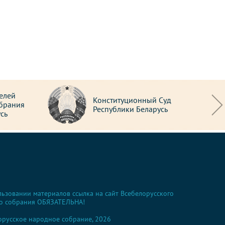
елей
Конституционный Суд
брания
Республики Беларусь
сь
льзовании материалов ссылка на сайт Всебелорусского
о собрания ОБЯЗАТЕЛЬНА!
орусское народное собрание, 2026