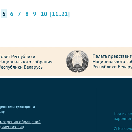
5
6
7
8
9
10
[11..21]
Палата представит
Совет Республики
Национального со
Национального собрания
Республики Белару
Республики Беларусь
щениями граждан и
иц:
При испо
народног
смотрения обращений
дических лиц
© Всебел